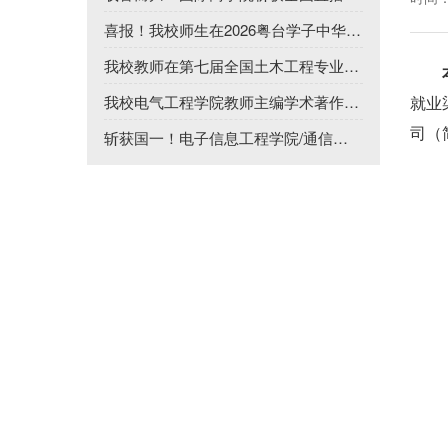
喜报！我校师生在2026粤台学子中华情·大湾区短剧创作挑战赛获佳...
我校教师在第七届全国土木工程专业青年教师教学研讨会说课竞赛再...
我校电气工程学院教师主编学术著作英文版于海外出版
就业
司（
斩获国一！电子信息工程学院/通信工程学院学子在2026中美青年创...