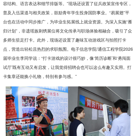
容结构、语言表达和细节排版等。”现场还设置了征兵政策宣传专区，
普及入伍渠道与相关政策，鼓励青年学生投身国防事业。“易展翅”平
台也在活动中同步推广，为毕业生拓展线上就业资源。为深入实施“雁
归计划”，非遗瑶族刺绣展位将文化传承与职场体验相融合，吸引了众
多师生驻足打卡。此外，现场还设置了趣味互动游戏区与拍照打卡
点，营造出轻松且热烈的求职氛围。电子信息学院/通信工程学院2026
届毕业生李同学说：“打卡游戏的设计很巧妙，像‘简历诊断’和‘勇闯面
试厅’既有互动又有启发，让我觉得招聘会也可以这么有趣又实用。打
卡集章还能换小礼物，特别有参与感。”